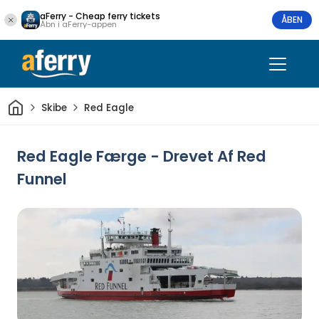
aFerry - Cheap ferry tickets
ÅBEN
Åbn i aFerry-appen
Hjem
Skibe
Red Eagle
Red Eagle Færge - Drevet Af Red
Funnel