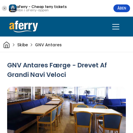
aFerry - Cheap ferry tickets
ÅBEN
Åbn i aFerry-appen
Hjem
Skibe
GNV Antares
GNV Antares Færge - Drevet Af
Grandi Navi Veloci