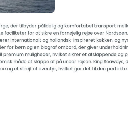
ge, der tilbyder pålidelig og komfortabel transport melle
e faciliteter for at sikre en fornøjelig rejse over Nordsø
rverer internationalt og hollandsk-inspireret køkken, og 
r for børn og en biograf ombord, der giver underholdning 
il premium muligheder, hvilket sikrer et afslappende og 
omisk måde at slappe af på under rejsen. King Seaways,
 og et strejf af eventyr, hvilket gør det til den perfek