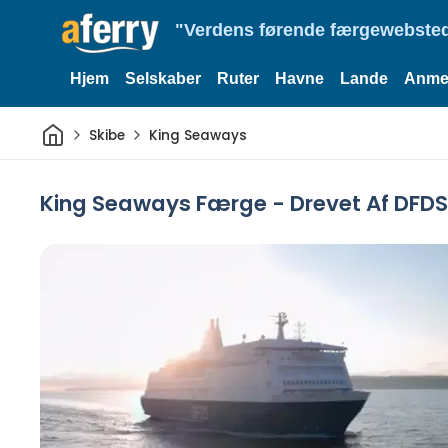
"Verdens førende færgewebsted
Hjem
Selskaber
Ruter
Havne
Lande
Anmel
Hjem
Skibe
King Seaways
King Seaways Færge - Drevet Af DFDS