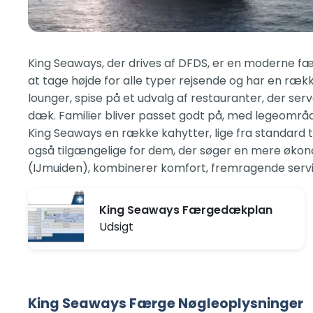
King Seaways, der drives af DFDS, er en moderne fær
at tage højde for alle typer rejsende og har en rækk
lounger, spise på et udvalg af restauranter, der se
dæk. Familier bliver passet godt på, med legeområde
King Seaways en række kahytter, lige fra standard t
også tilgængelige for dem, der søger en mere økon
(IJmuiden), kombinerer komfort, fremragende service
King Seaways Færgedækplan
Udsigt
King Seaways Færge Nøgleoplysninger