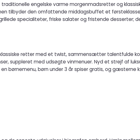
traditionelle engelske varme morgenmadsretter og klassiske
n tilbyder den omfattende middagsbuffet et førsteklasses u
 grillede specialiteter, friske salater og fristende desserte
il klassiske retter med et twist, sammensætter talentfulde 
r, suppleret med udsøgte vinmenuer. Nyd et strejf af luk
 er en børnemenu, børn under 3 år spiser gratis, og gæsterne
ske muligheder også.