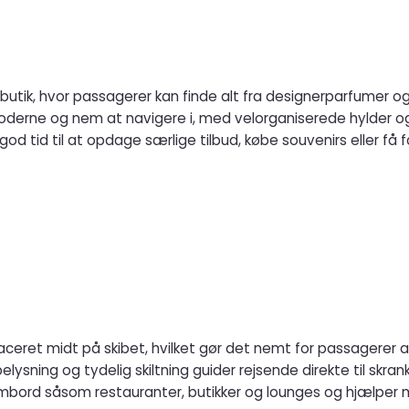
i butik, hvor passagerer kan finde alt fra designerparfumer og 
god tid til at opdage særlige tilbud, købe souvenirs eller få 
aceret midt på skibet, hvilket gør det nemt for passagerer a
elig skiltning guider rejsende direkte til skranken. Personalet hilser på passagererne, be
bord såsom restauranter, butikker og lounges og hjælper me