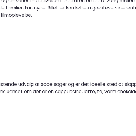
 og de seneste udgivelser i biografen ombord. Vælg mellem 
hele familien kan nyde. Billetter kan købes i gæsteservicece
filmoplevelse.
ristende udvalg af søde sager og er det ideelle sted at sla
ink, uanset om det er en cappuccino, latte, te, varm chokolad