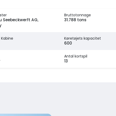
ster
Bruttotonnage
u Seebeckwerft AG,
31.788 tons
y
 Kabine
Køretøjets kapacitet
600
Antal kortspil
r
13