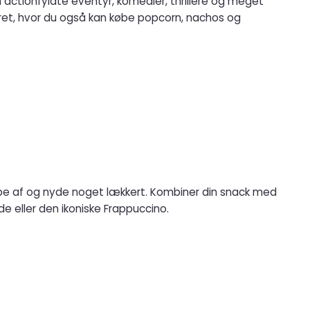
actionfyldte eventyr, komedier, thrillere og meget
ntret, hvor du også kan købe popcorn, nachos og
ppe af og nyde noget lækkert. Kombiner din snack med
e eller den ikoniske Frappuccino.