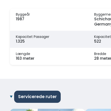
Byggeår
Byggeme
1987
Schicha
German
Kapacitet Passager
Kapacitet
1.325
522
Længde
Bredde
163 meter
28 mete
Servicerede ruter