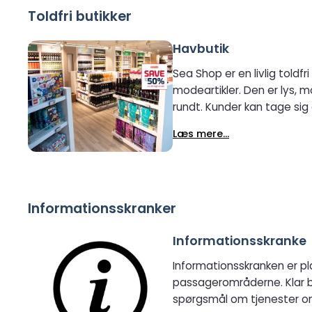
Toldfri butikker
Havbutik
Sea Shop er en livlig toldfr
modeartikler. Den er lys, moderne og nem at navigere i, med velorganiserede hylder og tydelig skiltning, der gør det til en fornøjelse at kigge
rundt. Kunder kan tage sig 
deres rejse.
Læs mere...
Informationsskranker
Informationsskranke
Informationsskranken er pl
passagerområderne. Klar belysning og tyd
spørgsmål om tjenester om