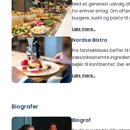
Med et generøst udvalg af 
for enhver smag. Om aftene
burgere, sushi og pasta til
måde.
Læs mere...
Nordsø Bistro
Fra førsteklasses bøffer t
sæsonbestemte ingrediense
sejler til kontinentet. Der
med vegetariske og vegan
Læs mere...
Biografer
Biograf