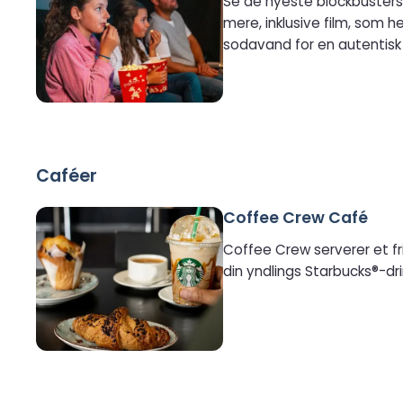
Se de nyeste blockbusters
mere, inklusive film, som 
sodavand for en autentisk 
Caféer
Coffee Crew Café
Coffee Crew serverer et f
din yndlings Starbucks®-dr