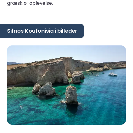
græsk ø-oplevelse.
Sifnos Koufonisia i billeder