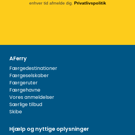
enhver tid afmelde dig.
Privatlivspolitik
AFerry
Færgedestinationer
Færgeselskaber
Færgeruter
Færgehavne
Vores anmeldelser
Særlige tilbud
Skibe
Hjælp og nyttige oplysninger