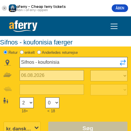
aFerry - Cheap ferry tickets
ÅBEN
Åbn i aFerry-appen
Sifnos - koufonisia færger
Retur
enkelt
Anderledes returrejse
18+
< 18
Søg