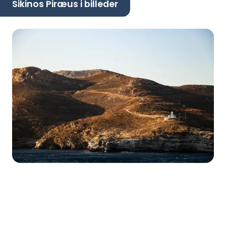
Sikinos Piræus i billeder