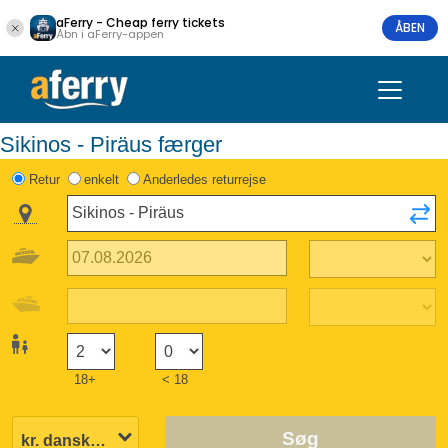
aFerry - Cheap ferry tickets
ÅBEN
Åbn i aFerry-appen
Sikinos - Piräus færger
Retur
enkelt
Anderledes returrejse
18+
< 18
Søg