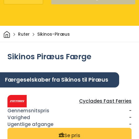
Hjem
Ruter
Sikinos-Piræus
Sikinos Piræus Færge
Færgeselskaber fra Sikinos til Piræus
Cyclades Fast Ferries
-
-
-
Se pris