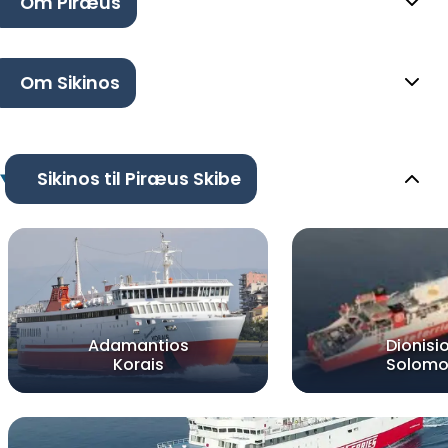
Om Piræus
Om Sikinos
Sikinos til Piræus Skibe
Adamantios
Dionisi
Korais
Solomo