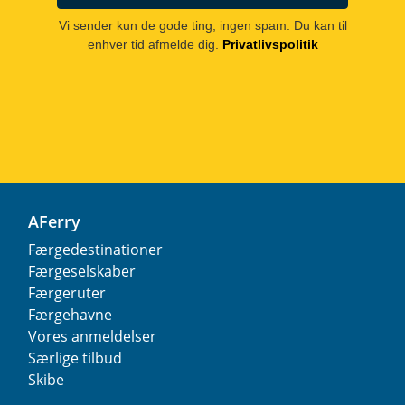
Vi sender kun de gode ting, ingen spam. Du kan til
enhver tid afmelde dig.
Privatlivspolitik
AFerry
Færgedestinationer
Færgeselskaber
Færgeruter
Færgehavne
Vores anmeldelser
Særlige tilbud
Skibe