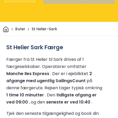
Hjem
Ruter
St Helier-Sark
St Helier Sark Færge
Færger fra St Helier til Sark drives af 1
færgeselskaber.
Operatører omfatter
Manche Iles Express
.
Der er i øjeblikket
2
afgange med ugentlig SailingsCount
på
denne færgerute.
Rejsen tager typisk omkring
1 time 10 minutter
.
Den
tidligste afgang er
ved 09:00
, og den
seneste er ved 10:40
.
Tjek den seneste tilgængelighed og book din