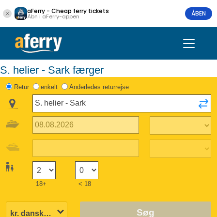
aFerry - Cheap ferry tickets
ÅBEN
Åbn i aFerry-appen
S. helier - Sark færger
Retur
enkelt
Anderledes returrejse
18+
< 18
Søg