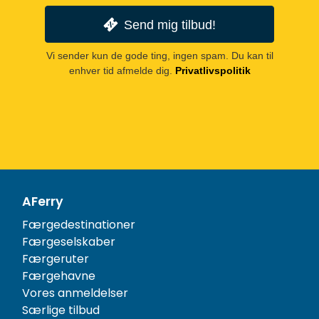
Send mig tilbud!
Vi sender kun de gode ting, ingen spam. Du kan til
enhver tid afmelde dig.
Privatlivspolitik
AFerry
Færgedestinationer
Færgeselskaber
Færgeruter
Færgehavne
Vores anmeldelser
Særlige tilbud