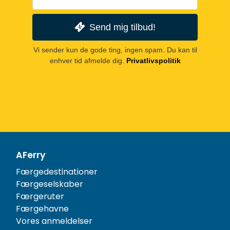
Send mig tilbud!
Vi sender kun de gode ting, ingen spam. Du kan til
enhver tid afmelde dig.
Privatlivspolitik
AFerry
Færgedestinationer
Færgeselskaber
Færgeruter
Færgehavne
Vores anmeldelser