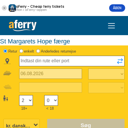
aFerry - Cheap ferry tickets
ÅBEN
Åbn i aFerry-appen
St Margarets Hope færge
Retur
enkelt
Anderledes returrejse
18+
< 18
Søg