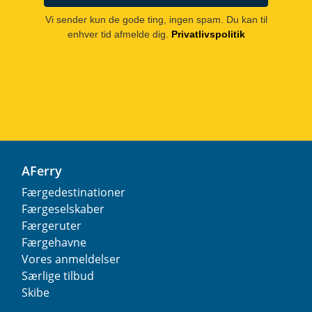
Vi sender kun de gode ting, ingen spam. Du kan til
enhver tid afmelde dig.
Privatlivspolitik
AFerry
Færgedestinationer
Færgeselskaber
Færgeruter
Færgehavne
Vores anmeldelser
Særlige tilbud
Skibe