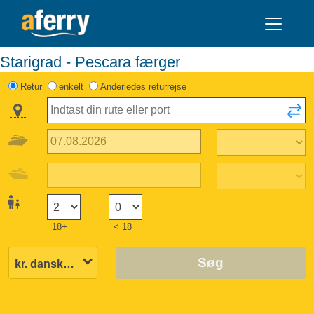
Starigrad - Pescara færger
Retur
enkelt
Anderledes returrejse
18+
< 18
Søg