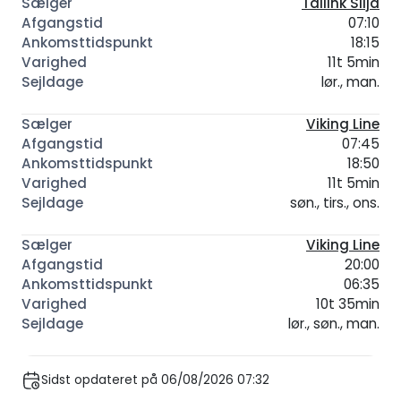
Tallink Silja
07:10
18:15
11t 5min
lør., man.
Viking Line
07:45
18:50
11t 5min
søn., tirs., ons.
Viking Line
20:00
06:35
10t 35min
lør., søn., man.
Sidst opdateret på 06/08/2026 07:32