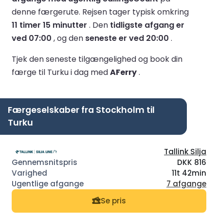
denne færgerute.
Rejsen tager typisk omkring
11 timer 15 minutter
.
Den
tidligste afgang er
ved 07:00
, og den
seneste er ved 20:00
.
Tjek den seneste tilgængelighed og book din
færge til Turku i dag med
AFerry
.
Færgeselskaber fra Stockholm til
Turku
Tallink Silja
DKK 816
11t 42min
7 afgange
Se pris