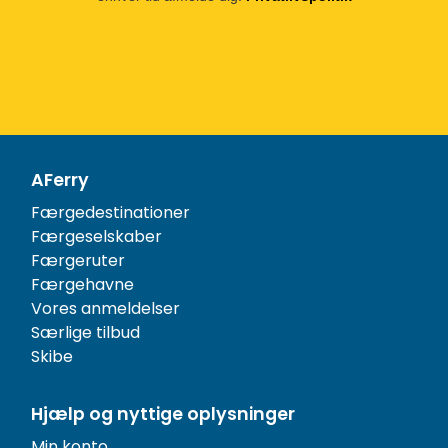
AFerry
Færgedestinationer
Færgeselskaber
Færgeruter
Færgehavne
Vores anmeldelser
Særlige tilbud
Skibe
Hjælp og nyttige oplysninger
Min konto