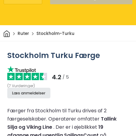
Hjem
Ruter
Stockholm-Turku
Stockholm Turku Færge
4.2
/ 5
(
7
Vurderinger
)
Læs anmeldelser
Færger fra Stockholm til Turku drives af 2
færgeselskaber.
Operatører omfatter
Tallink
Silja og Viking Line
.
Der er i øjeblikket
19
afgange med ugentlig SailingsCount
på