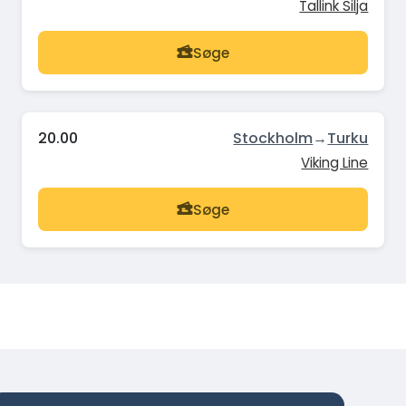
Tallink Silja
Søge
20.00
Stockholm
→
Turku
Viking Line
Søge