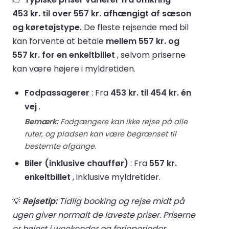
453 kr. til over 557 kr. afhængigt af sæson
og køretøjstype.
De fleste rejsende med bil
kan forvente at betale
mellem 557 kr. og
557 kr. for en enkeltbillet
, selvom priserne
kan være højere i myldretiden.
Fodpassagerer
: Fra
453 kr. til 454 kr. én
vej
.
Bemærk:
Fodgængere kan ikke rejse på alle
ruter, og pladsen kan være begrænset til
bestemte afgange.
Biler (inklusive chauffør)
: Fra
557 kr.
enkeltbillet
, inklusive myldretider.
💡
Rejsetip:
Tidlig booking og rejse midt på
ugen giver normalt de laveste priser. Priserne
er højest i weekender og ferieperioder.