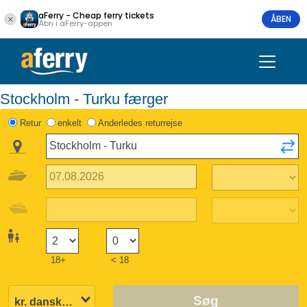
aFerry - Cheap ferry tickets
ÅBEN
Åbn i aFerry-appen
Stockholm - Turku færger
Retur
enkelt
Anderledes returrejse
18+
< 18
Søg