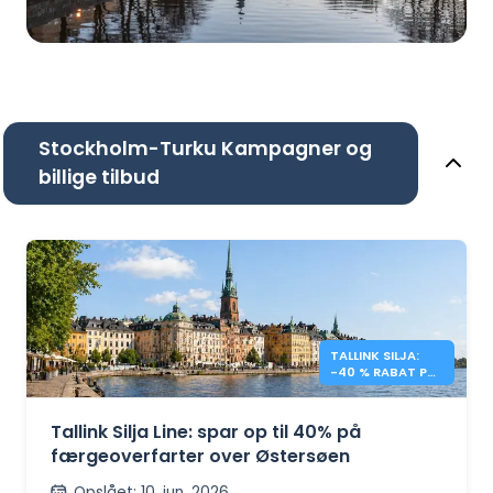
Stockholm-Turku Kampagner og
billige tilbud
TALLINK SILJA:
-40 % RABAT PÅ
OVERFARTER I
ØSTERSØEN
Tallink Silja Line: spar op til 40% på
færgeoverfarter over Østersøen
Opslået
:
10. jun. 2026