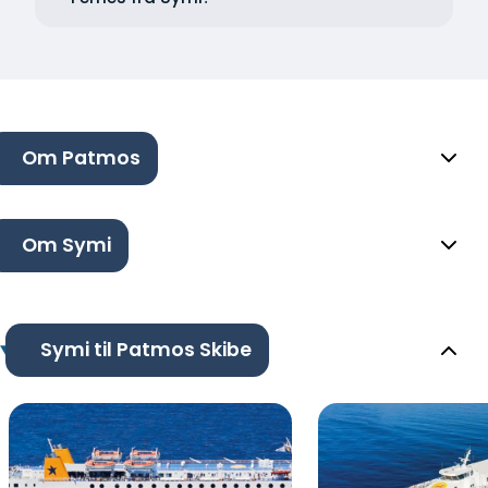
Om Patmos
Om Symi
Symi til Patmos Skibe