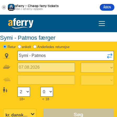
aFerry - Cheap ferry tickets
ÅBEN
Åbn i aFerry-appen
Symi - Patmos færger
Retur
enkelt
Anderledes returrejse
18+
< 18
Søg