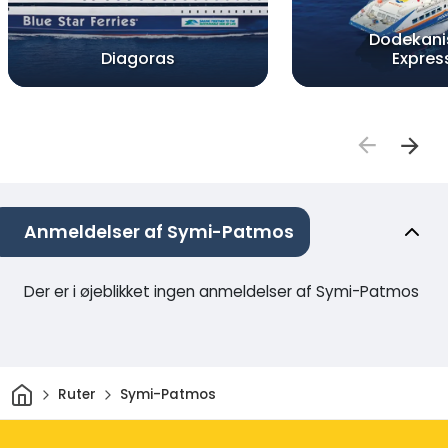
Dodekani
Diagoras
Expres
Anmeldelser af Symi-Patmos
Der er i øjeblikket ingen anmeldelser af Symi-Patmos
Hjem
Ruter
Symi-Patmos