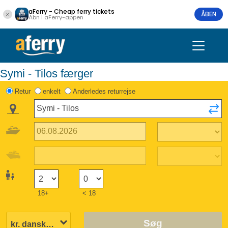
aFerry - Cheap ferry tickets
ÅBEN
Åbn i aFerry-appen
Symi - Tilos færger
Retur
enkelt
Anderledes returrejse
18+
< 18
Søg