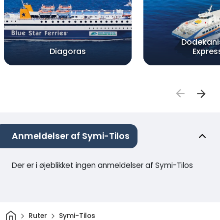
Dodekani
Diagoras
Expres
Anmeldelser af Symi-Tilos
Der er i øjeblikket ingen anmeldelser af Symi-Tilos
Hjem
Ruter
Symi-Tilos