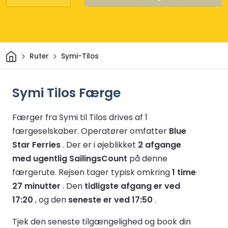
Hjem
Ruter
Symi-Tilos
Symi Tilos Færge
Færger fra Symi til Tilos drives af 1
færgeselskaber.
Operatører omfatter
Blue
Star Ferries
.
Der er i øjeblikket
2 afgange
med ugentlig SailingsCount
på denne
færgerute.
Rejsen tager typisk omkring
1 time
27 minutter
.
Den
tidligste afgang er ved
17:20
, og den
seneste er ved 17:50
.
Tjek den seneste tilgængelighed og book din