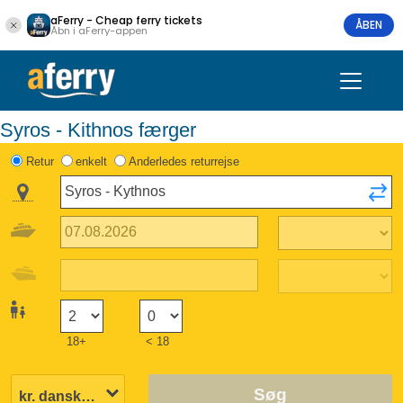
aFerry - Cheap ferry tickets
ÅBEN
Åbn i aFerry-appen
Syros - Kithnos færger
Retur
enkelt
Anderledes returrejse
18+
< 18
Søg