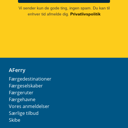
Vi sender kun de gode ting, ingen spam. Du kan til
enhver tid afmelde dig.
Privatlivspolitik
AFerry
Færgedestinationer
Færgeselskaber
Færgeruter
Færgehavne
Vores anmeldelser
Særlige tilbud
Skibe