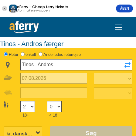
aFerry - Cheap ferry tickets
ÅBEN
Åbn i aFerry-appen
Tinos - Andros færger
Retur
enkelt
Anderledes returrejse
18+
< 18
Søg