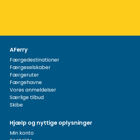
AFerry
Færgedestinationer
Færgeselskaber
Færgeruter
Færgehavne
Vores anmeldelser
Særlige tilbud
Skibe
Hjælp og nyttige oplysninger
Min konto