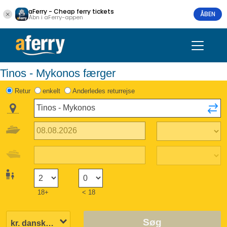
aFerry - Cheap ferry tickets
ÅBEN
Åbn i aFerry-appen
Tinos - Mykonos færger
Retur
enkelt
Anderledes returrejse
18+
< 18
Søg