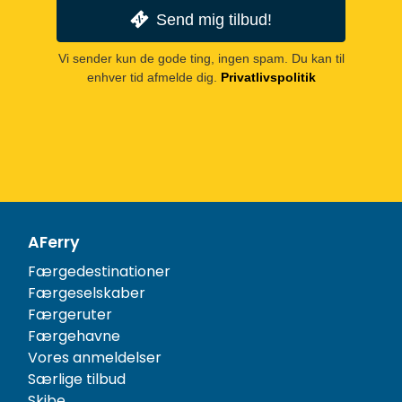
Send mig tilbud!
Vi sender kun de gode ting, ingen spam. Du kan til
enhver tid afmelde dig.
Privatlivspolitik
AFerry
Færgedestinationer
Færgeselskaber
Færgeruter
Færgehavne
Vores anmeldelser
Særlige tilbud
Skibe