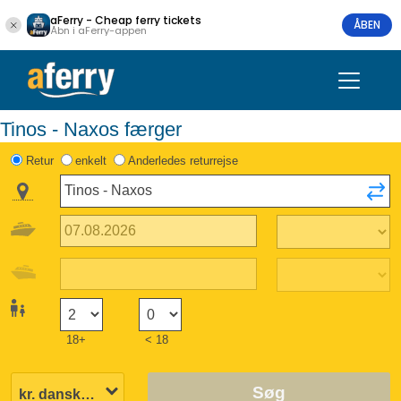
aFerry - Cheap ferry tickets
ÅBEN
Åbn i aFerry-appen
Tinos - Naxos færger
Retur
enkelt
Anderledes returrejse
18+
< 18
Søg