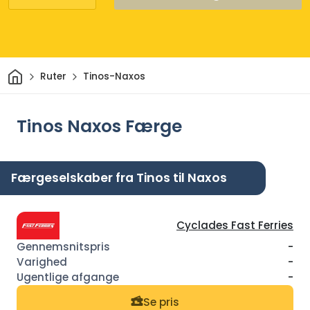
Hjem
Ruter
Tinos-Naxos
Tinos Naxos Færge
Færgeselskaber fra Tinos til Naxos
Cyclades Fast Ferries
-
-
-
Se pris