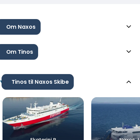
Om Naxos
Om Tinos
Tinos til Naxos Skibe
Ekaterini P
Naxos J