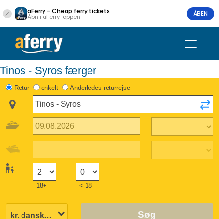
aFerry - Cheap ferry tickets
ÅBEN
Åbn i aFerry-appen
Tinos - Syros færger
Retur
enkelt
Anderledes returrejse
18+
< 18
Søg