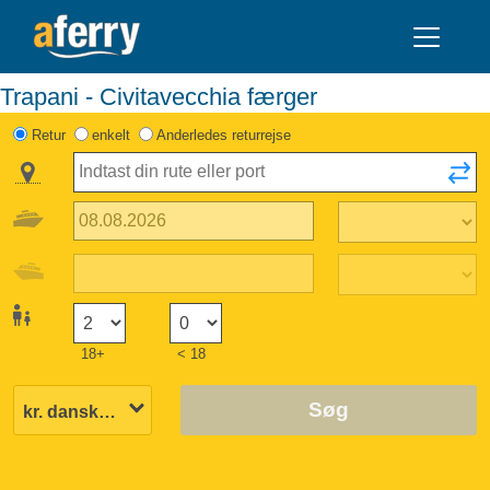
Trapani - Civitavecchia færger
Retur
enkelt
Anderledes returrejse
18+
< 18
Søg