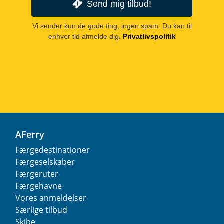
Send mig tilbud!
Vi sender kun de gode ting, ingen spam. Du kan til
enhver tid afmelde dig.
Privatlivspolitik
AFerry
Færgedestinationer
Færgeselskaber
Færgeruter
Færgehavne
Vores anmeldelser
Særlige tilbud
Skibe