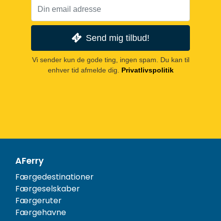
Send mig tilbud!
Vi sender kun de gode ting, ingen spam. Du kan til
enhver tid afmelde dig.
Privatlivspolitik
AFerry
Færgedestinationer
Færgeselskaber
Færgeruter
Færgehavne