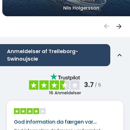
Nils Holgersson
Anmeldelser af Trelleborg-
Swinoujscie
3.7
/ 5
16
Anmeldelser
God information da færgen var…