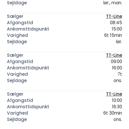
lør., man.
TT-Line
08:45
15:00
6t 15min
lør.
TT-Line
09:00
16:00
7t
ons.
TT-Line
10:00
16:30
6t 30min
ons.