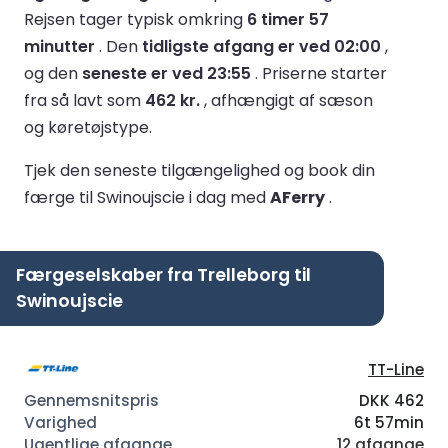
Rejsen tager typisk omkring
6 timer 57
minutter
.
Den
tidligste afgang er ved 02:00
,
og den
seneste er ved 23:55
.
Priserne starter
fra så lavt som
462 kr.
, afhængigt af sæson
og køretøjstype.
Tjek den seneste tilgængelighed og book din
færge til Swinoujscie i dag med
AFerry
.
Færgeselskaber fra Trelleborg til
Swinoujscie
TT-Line
DKK 462
6t 57min
12 afgange