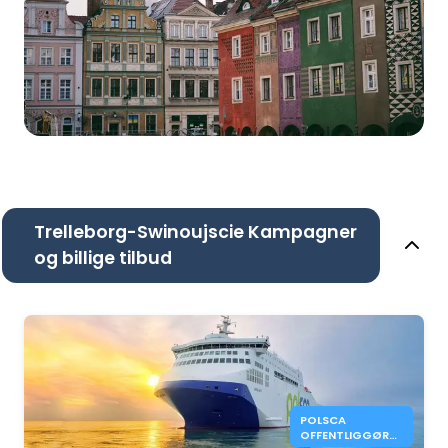
Trelleborg-Swinoujscie Kampagner
og billige tilbud
POLSCA
OFFENTLIGGØR