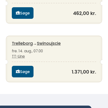
462,00 kr.
Søge
Trelleborg
→
Swinoujscie
fre. 14. aug., 07.00
TT-Line
1.371,00 kr.
Søge