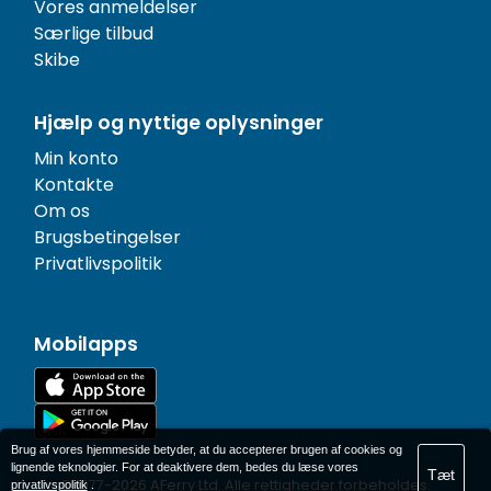
Vores anmeldelser
Særlige tilbud
Skibe
Hjælp og nyttige oplysninger
Min konto
Kontakte
Om os
Brugsbetingelser
Privatlivspolitik
Mobilapps
Brug af vores hjemmeside betyder, at du accepterer brugen af cookies og
lignende teknologier. For at deaktivere dem, bedes du læse vores
Tæt
© 1977-
2026
AFerry Ltd. Alle rettigheder forbeholdes.
privatlivspolitik
.