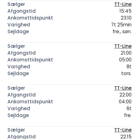
TT-Line
15:45
23:10
7t 25min
fre., søn.
TT-Line
21:00
05:00
8t
tors.
TT-Line
22:00
04:00
6t
fre.
TT-Line
22:15