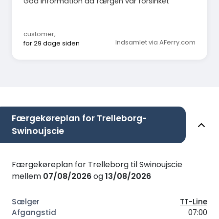
God information da færgen var forsinket
customer
,
Indsamlet via AFerry.com
for 29 dage siden
Færgekøreplan for Trelleborg-
Swinoujscie
Færgekøreplan for Trelleborg til Swinoujscie
mellem
07/08/2026
og
13/08/2026
TT-Line
07:00