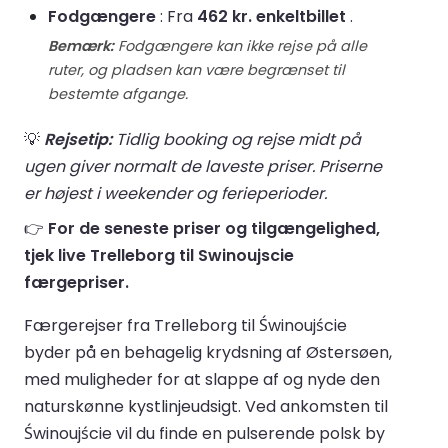
Fodgængere
: Fra
462 kr. enkeltbillet
.
Bemærk:
Fodgængere kan ikke rejse på alle
ruter, og pladsen kan være begrænset til
bestemte afgange.
💡
Rejsetip:
Tidlig booking og rejse midt på
ugen giver normalt de laveste priser. Priserne
er højest i weekender og ferieperioder.
👉
For de seneste priser og tilgængelighed,
tjek live Trelleborg til Swinoujscie
færgepriser.
Færgerejser fra Trelleborg til Świnoujście
byder på en behagelig krydsning af Østersøen,
med muligheder for at slappe af og nyde den
naturskønne kystlinjeudsigt. Ved ankomsten til
Świnoujście vil du finde en pulserende polsk by