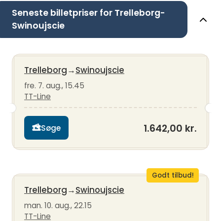
Seneste billetpriser for Trelleborg-
Swinoujscie
Trelleborg
→
Swinoujscie
fre. 7. aug., 15.45
TT-Line
1.642,00 kr.
Søge
Godt tilbud!
Trelleborg
→
Swinoujscie
man. 10. aug., 22.15
TT-Line