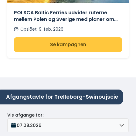
RUTEPLANER FOR
GDAŃSK –
KARLSHAMN
POLSCA Baltic Ferries udvider ruterne
mellem Polen og Sverige med planer om
Gdansk – Karlshamn
Opslået
:
9. feb. 2026
Se kampagnen
Afgangstavle for Trelleborg-Swinoujscie
Vis afgange for
:
07.08.2026