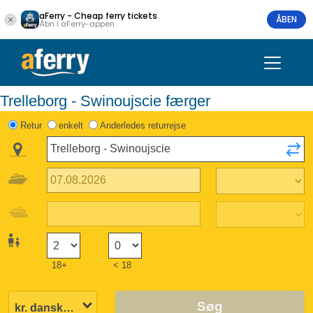
aFerry - Cheap ferry tickets
ÅBEN
Åbn i aFerry-appen
Trelleborg - Swinoujscie færger
Retur
enkelt
Anderledes returrejse
18+
< 18
Søg