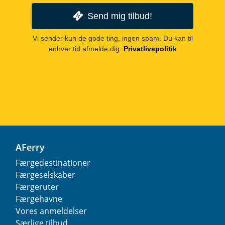
Send mig tilbud!
Vi sender kun de gode ting, ingen spam. Du kan til
enhver tid afmelde dig.
Privatlivspolitik
AFerry
Færgedestinationer
Færgeselskaber
Færgeruter
Færgehavne
Vores anmeldelser
Særlige tilbud