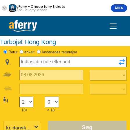
aFerry - Cheap ferry tickets
ÅBEN
Åbn i aFerry-appen
Turbojet Hong Kong
Retur
enkelt
Anderledes returrejse
18+
< 18
Søg