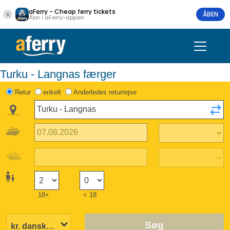
aFerry - Cheap ferry tickets
ÅBEN
Åbn i aFerry-appen
Turku - Langnas færger
Retur
enkelt
Anderledes returrejse
18+
< 18
Søg