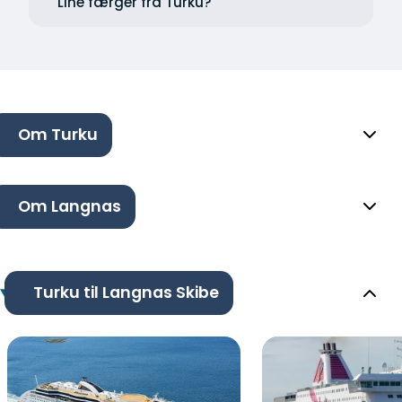
Line færger fra Turku?
Om Turku
Om Langnas
Turku til Langnas Skibe