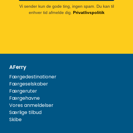
Vi sender kun de gode ting, ingen spam. Du kan til
enhver tid afmelde dig.
Privatlivspolitik
AFerry
Færgedestinationer
Færgeselskaber
Færgeruter
Færgehavne
Vores anmeldelser
Særlige tilbud
Skibe