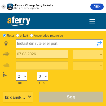
aFerry - Cheap ferry tickets
ÅBEN
Åbn i aFerry-appen
Retur
enkelt
Anderledes returrejse
18+
< 18
Søg