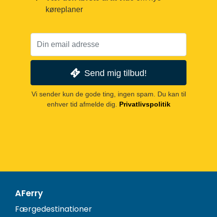
køreplaner
Send mig tilbud!
Vi sender kun de gode ting, ingen spam. Du kan til
enhver tid afmelde dig.
Privatlivspolitik
AFerry
Færgedestinationer