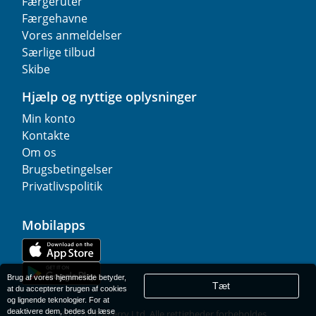
Færgeruter
Færgehavne
Vores anmeldelser
Særlige tilbud
Skibe
Hjælp og nyttige oplysninger
Min konto
Kontakte
Om os
Brugsbetingelser
Privatlivspolitik
Mobilapps
Brug af vores hjemmeside betyder,
Tæt
at du accepterer brugen af cookies
og lignende teknologier. For at
deaktivere dem, bedes du læse
© 1977-
2026
AFerry Ltd. Alle rettigheder forbeholdes.