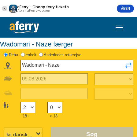
aFerry - Cheap ferry tickets
ÅBEN
Åbn i aFerry-appen
Wadomari - Naze færger
Retur
enkelt
Anderledes returrejse
18+
< 18
Søg