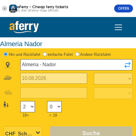
aFerry - Cheap ferry tickets
OFFEN
In der aFerry-App öffnen
Almeria Nador
Hin und Rückfahrt
einfache Fahrt
Andere Rückfahrt
18+
< 18
Suche