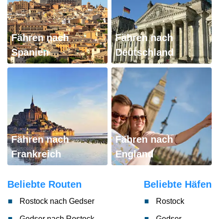
Fähren nach
Fähren nach
Spanien
Deutschland
Fähren nach
Fähren nach
Frankreich
England
Beliebte Routen
Beliebte Häfen
Rostock nach Gedser
Rostock
Gedser nach Rostock
Gedser