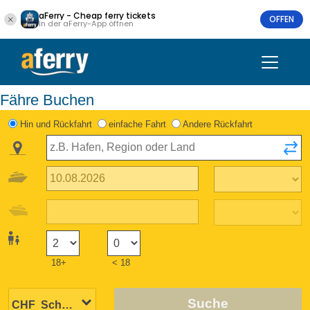
aFerry - Cheap ferry tickets
OFFEN
In der aFerry-App öffnen
Fähre Buchen
Hin und Rückfahrt
einfache Fahrt
Andere Rückfahrt
18+
< 18
Suche