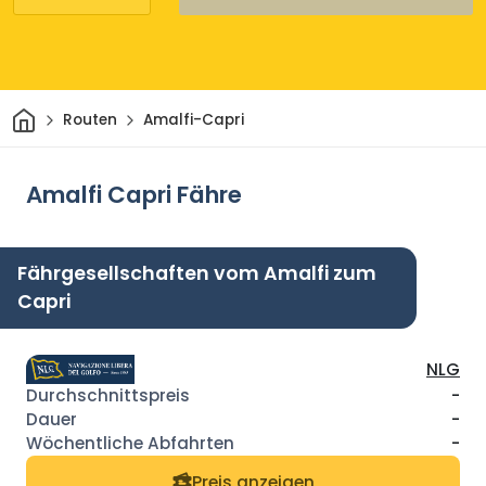
Heim
Routen
Amalfi-Capri
Amalfi Capri Fähre
Fährgesellschaften vom Amalfi zum
Capri
NLG
-
-
-
Preis anzeigen