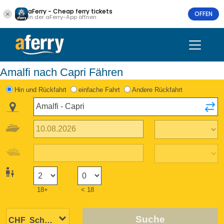
aFerry - Cheap ferry tickets
OFFEN
In der aFerry-App öffnen
Amalfi nach Capri Fähren
Hin und Rückfahrt
einfache Fahrt
Andere Rückfahrt
18+
< 18
Suche