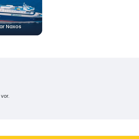
tar Naxos
vor.