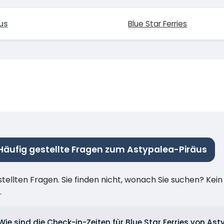
us
Blue Star Ferries
Häufig gestellte Fragen zum Astypalea-Piräus
stellten Fragen. Sie finden nicht, wonach Sie suchen? Kei
.
Wie sind die Check-in-Zeiten für Blue Star Ferries von As