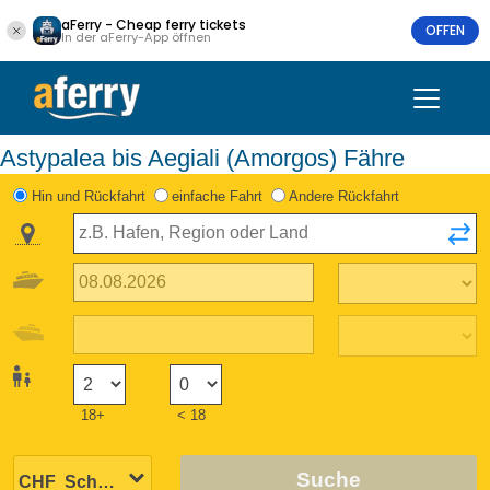
aFerry - Cheap ferry tickets
OFFEN
In der aFerry-App öffnen
Astypalea bis Aegiali (Amorgos) Fähre
Hin und Rückfahrt
einfache Fahrt
Andere Rückfahrt
18+
< 18
Suche