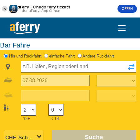
aFerry - Cheap ferry tickets
OFFEN
In der aFerry-App öffnen
Bar Fähre
Hin und Rückfahrt
einfache Fahrt
Andere Rückfahrt
18+
< 18
Suche