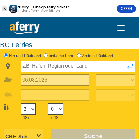
aFerry - Cheap ferry tickets
OFFEN
In der aFerry-App öffnen
BC Ferries
Hin und Rückfahrt
einfache Fahrt
Andere Rückfahrt
18+
< 18
Suche