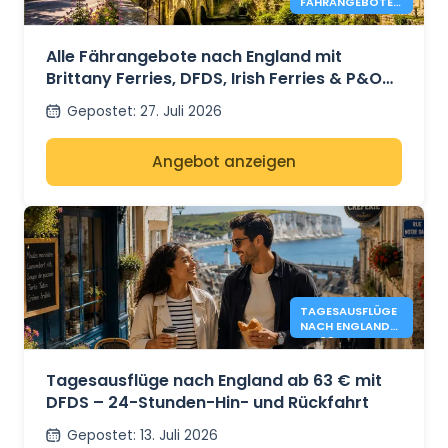
FÄHRANGEBOTE
NACH ENGLAND
IM JAHR 2026 AB
41 €
Alle Fährangebote nach England mit
Brittany Ferries, DFDS, Irish Ferries & P&O
Ferries – ab 41 €
Gepostet
:
27. Juli 2026
Angebot anzeigen
TAGESAUSFLÜGE
NACH ENGLAND
AB 63 € - DFDS
Tagesausflüge nach England ab 63 € mit
DFDS – 24-Stunden-Hin- und Rückfahrt
Gepostet
:
13. Juli 2026