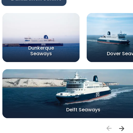
Dunkerque
Seaways
Dover Sea
Delft Seaways