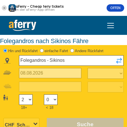
aFerry - Cheap ferry tickets
OFFEN
In der aFerry-App öffnen
Folegandros nach Sikinos Fähre
Hin und Rückfahrt
einfache Fahrt
Andere Rückfahrt
18+
< 18
Suche