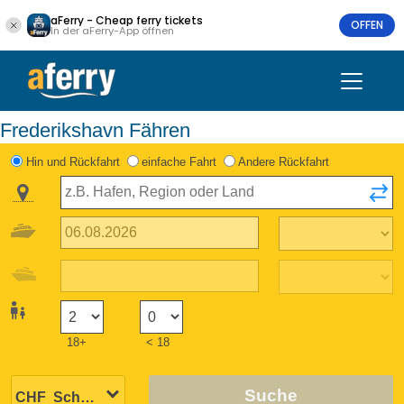
aFerry - Cheap ferry tickets
OFFEN
In der aFerry-App öffnen
Frederikshavn Fähren
Hin und Rückfahrt
einfache Fahrt
Andere Rückfahrt
18+
< 18
Suche