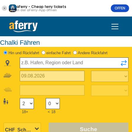
aFerry - Cheap ferry tickets
OFFEN
In der aFerry-App öffnen
Chalki Fähren
Hin und Rückfahrt
einfache Fahrt
Andere Rückfahrt
18+
< 18
Suche