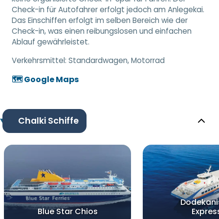
Check-in für Autofahrer erfolgt jedoch am Anlegekai.
Das Einschiffen erfolgt im selben Bereich wie der
Check-in, was einen reibungslosen und einfachen
Ablauf gewährleistet.
Verkehrsmittel:
Standardwagen, Motorrad
🗺️ Google Maps
Chalki Schiffe
Dodekani
Blue Star Chios
Expres