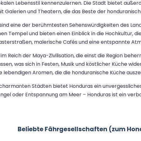
okalen Lebensstil kennenzulernen. Die Stadt bietet auße
 Galerien und Theatern, die das Beste der honduranische
sind eine der berühmtesten Sehenswürdigkeiten des Land
n Tempel und bieten einen Einblick in die Hochkultur, die
lasterstraßen, malerische Cafés und eine entspannte At
 Reich der Maya-Zivilisation, die einst die Region beherrs
ssen, was sich in Festen, Musik und köstlicher Küche wide
e lebendigen Aromen, die die honduranische Küche ausze
charmanten Städten bietet Honduras ein unvergessliches E
gel oder Entspannung am Meer – Honduras ist ein verbor
Beliebte Fährgesellschaften (zum Ho