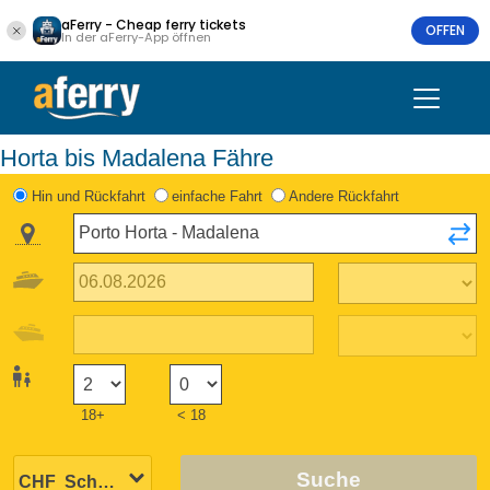
aFerry - Cheap ferry tickets
OFFEN
In der aFerry-App öffnen
Horta bis Madalena Fähre
Hin und Rückfahrt
einfache Fahrt
Andere Rückfahrt
18+
< 18
Suche