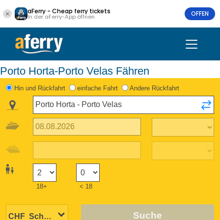
aFerry - Cheap ferry tickets
OFFEN
In der aFerry-App öffnen
Porto Horta-Porto Velas Fähren
Hin und Rückfahrt
einfache Fahrt
Andere Rückfahrt
18+
< 18
Suche