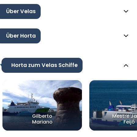
Über Velas
Über Horta
Horta zum Velas Schiffe
Gilberto
Mestre J
Mariano
Feijó