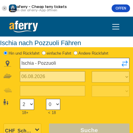
aFerry - Cheap ferry tickets
OFFEN
In der aFerry-App öffnen
Ischia nach Pozzuoli Fähren
Hin und Rückfahrt
einfache Fahrt
Andere Rückfahrt
18+
< 18
Suche