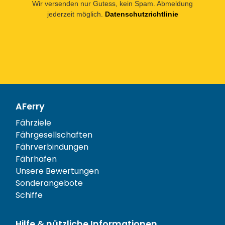
Wir versenden nur Gutess, kein Spam. Abmeldung
jederzeit möglich.
Datenschutzrichtlinie
AFerry
Fährziele
Fährgesellschaften
Fährverbindungen
Fährhäfen
Unsere Bewertungen
Sonderangebote
Schiffe
Hilfe & nützliche Informationen