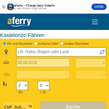
aFerry - Cheap ferry tickets
OFFEN
In der aFerry-App öffnen
Kastelorizo Fähren
Hin und Rückfahrt
einfache Fahrt
Andere Rückfahrt
18+
< 18
Suche