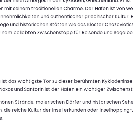
f der Insel Amorgos in den Kykladen, Griechenland. Er ist
er mit seinem traditionellen Charme. Der Hafen ist von 
ehmlichkeiten und authentischer griechischer Kultur. Er
 und historischen Stätten wie das Kloster Chozoviotissa
einem beliebten Zwischenstopp für Reisende und Segelbeg
a ist das wichtigste Tor zu dieser berühmten Kykladenin
axos und Santorin ist der Hafen ein wichtiger Zwischensto
önen Strände, malerischen Dörfer und historischen Sehe
, die reiche Kultur der Insel erkunden oder Inselhoppi
e.