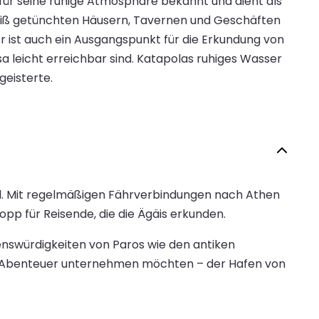
 für seine ruhige Atmosphäre bekannt und dient als
weiß getünchten Häusern, Tavernen und Geschäften
 ist auch ein Ausgangspunkt für die Erkundung von
 leicht erreichbar sind. Katapolas ruhiges Wasser
eisterte.
sel. Mit regelmäßigen Fährverbindungen nach Athen
pp für Reisende, die die Ägäis erkunden.
nswürdigkeiten von Paros wie den antiken
ng-Abenteuer unternehmen möchten – der Hafen von