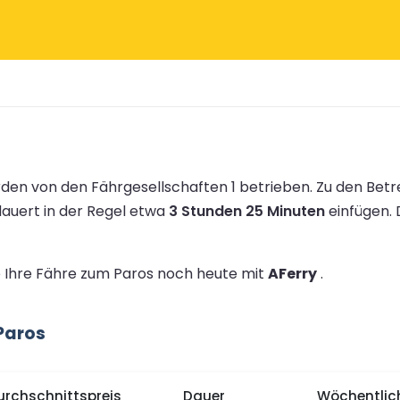
en von den Fährgesellschaften 1 betrieben.
Zu den Bet
dauert in der Regel etwa
3 Stunden 25 Minuten
einfügen.
ie Ihre Fähre zum Paros noch heute mit
AFerry
.
Paros
urchschnittspreis
Dauer
Wöchentlic