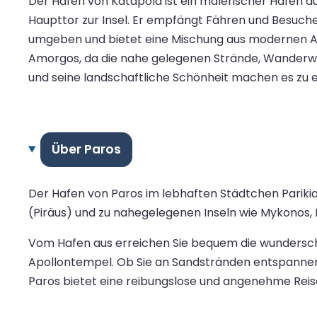
Der Hafen von Katapola ist ein malerischer Hafen au
Haupttor zur Insel. Er empfängt Fähren und Besuch
umgeben und bietet eine Mischung aus modernen Ann
Amorgos, da die nahe gelegenen Strände, Wanderwege
und seine landschaftliche Schönheit machen es zu 
Über Paros
Der Hafen von Paros im lebhaften Städtchen Pariki
(Piräus) und zu nahegelegenen Inseln wie Mykonos, N
Vom Hafen aus erreichen Sie bequem die wundersch
Apollontempel. Ob Sie an Sandstränden entspannen
Paros bietet eine reibungslose und angenehme Reis