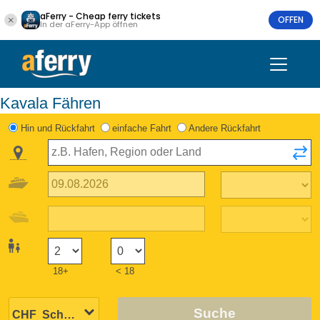
aFerry - Cheap ferry tickets
OFFEN
In der aFerry-App öffnen
Kavala Fähren
Hin und Rückfahrt
einfache Fahrt
Andere Rückfahrt
18+
< 18
Suche