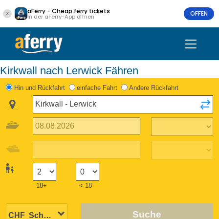
aFerry - Cheap ferry tickets
OFFEN
In der aFerry-App öffnen
Kirkwall nach Lerwick Fähren
Hin und Rückfahrt
einfache Fahrt
Andere Rückfahrt
18+
< 18
Suche