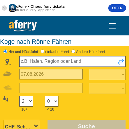
aFerry - Cheap ferry tickets
OFFEN
In der aFerry-App öffnen
Koge nach Rönne Fähren
Hin und Rückfahrt
einfache Fahrt
Andere Rückfahrt
18+
< 18
Suche