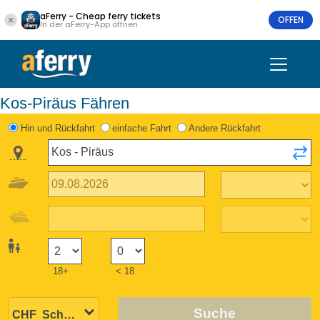
aFerry - Cheap ferry tickets
OFFEN
In der aFerry-App öffnen
Kos-Piräus Fähren
Hin und Rückfahrt
einfache Fahrt
Andere Rückfahrt
18+
< 18
Suche