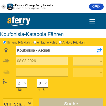
aFerry - Cheap ferry tickets
OFFEN
In der aFerry-App öffnen
Koufonisia-Katapola Fähren
Hin und Rückfahrt
einfache Fahrt
Andere Rückfahrt
18+
< 18
Suche