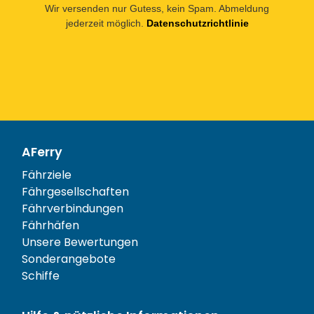
Wir versenden nur Gutess, kein Spam. Abmeldung
jederzeit möglich.
Datenschutzrichtlinie
AFerry
Fährziele
Fährgesellschaften
Fährverbindungen
Fährhäfen
Unsere Bewertungen
Sonderangebote
Schiffe