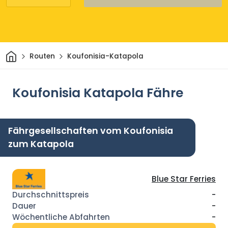
Heim
Routen
Koufonisia-Katapola
Koufonisia Katapola Fähre
Fährgesellschaften vom Koufonisia
zum Katapola
Blue Star Ferries
-
-
-