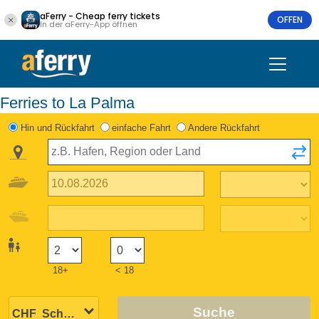
aFerry - Cheap ferry tickets
OFFEN
In der aFerry-App öffnen
Ferries to La Palma
Hin und Rückfahrt
einfache Fahrt
Andere Rückfahrt
18+
< 18
Suche