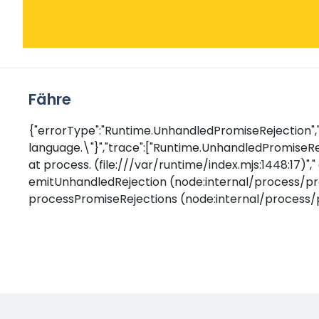
Fähre
{"errorType":"Runtime.UnhandledPromiseRejection","e
language.\"}","trace":["Runtime.UnhandledPromiseReje
at process.
(file:///var/runtime/index.mjs:1448:17)",
emitUnhandledRejection (node:internal/process/pro
processPromiseRejections (node:internal/process/p