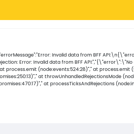
rrorMessage":"Error: Invalid data from BFF API:\n{\"erro
ction: Error: Invalid data from BFF API:","{\"error\":\"No
" at process.emit (node:events:524:28)"," at process.emit 
mises:250:13)"," at throwUnhandledRejectionsMode (node:
romises:470:17)"," at processTicksAndRejections (node:i