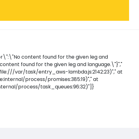
r\":\"No content found for the given leg and
 content found for the given leg and language.\"}","
(file:///var/task/entry_aws-lambda.js:2142:23)"," at
internal/process/promises:385:19)"," at
nternal/process/task_queues:96:32)"]}